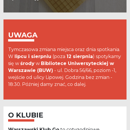
UWAGA
Tymczasowa zmiana miejsca oraz dnia spotkania.
W
lipcu i sierpniu
(poza
12 sierpnia
) spotykamy
się w
środy
w
Bibliotece Uniwersyteckiej w
Warszawie (BUW)
- ul. Dobra 56/66, poziom -1,
wejście od ulicy Lipowej. Godzina bez zmian -
18:30. Później damy znać, co dalej.
O KLUBIE
Warszawski Klub Go
to cotygodniowe